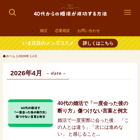
婚活
恋愛相談
お問い合わせ
いま注目のメンズコスメ
詳しくはこちら
ホーム
2026年
4月
2026年4月
– date –
40代の婚活で「一度会った後の
断り方」傷つけない言葉と例文
婚活で一度実際に会った後、 「こ
の人とは違う」「次には進めな
い」 と感じること...