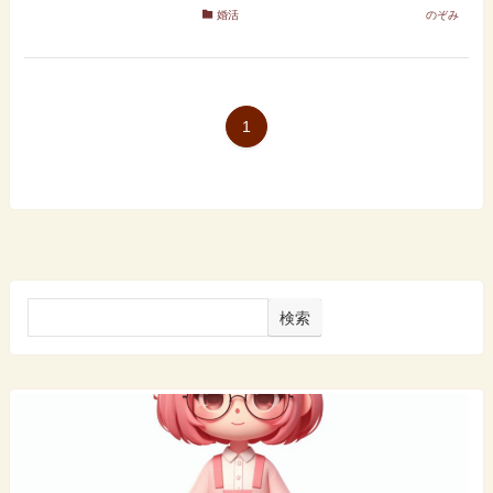
婚活
のぞみ
1
検索